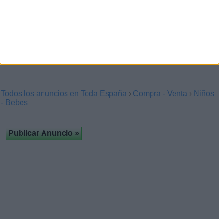
Cuna y cómoda bañera marca “ micuna”,
nuevas.
(Valencia)
…Cuna: 140€ cómoda bañera: 140 € oportunidad = juego
cuna y bañera : 260€ castán tobeñas, 40. Tel…
Todos los anuncios en Toda España
›
Compra - Venta
›
Niños
- Bebés