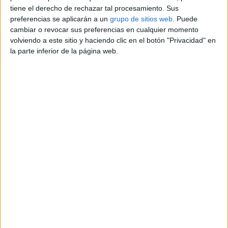
tiene el derecho de rechazar tal procesamiento. Sus
preferencias se aplicarán a un
grupo de sitios web
. Puede
YOLANDA
cambiar o revocar sus preferencias en cualquier momento
617109752
volviendo a este sitio y haciendo clic en el botón "Privacidad" en
Contactar por email
la parte inferior de la página web.
Descripción
Urge vender cuna de viaje/parque incluidos el colchon y
la almohada.
Reportar el anuncio
Anuncios relacionados
Conjunto de carrito d