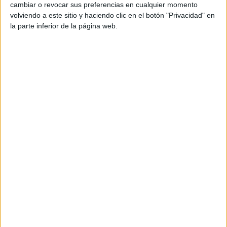
cambiar o revocar sus preferencias en cualquier momento
volviendo a este sitio y haciendo clic en el botón "Privacidad" en
la parte inferior de la página web.
Anuncios relacionados
Limpieza -cuidad personas por las tardes
o fines de semana
(Madrid)
Hola, soy señora rumana con referencia y experiencia en el
servicio domestico y busco trabajo en…
Se busca trabajo en servicio domestico
(Marbella, Málaga)
Señora muy responsable y honesta busca trabajo en
limpieza, plancha , cuidado de bebe o persona…