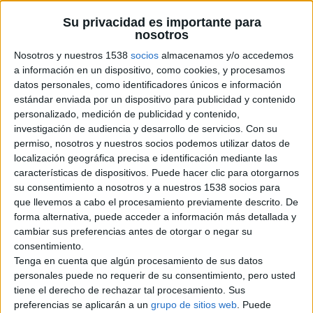
Ciudad:
Alboraya, Valencia
Su privacidad es importante para
Operación:
Ofrecido
nosotros
Nosotros y nuestros 1538
socios
almacenamos y/o accedemos
Información de contacto
a información en un dispositivo, como cookies, y procesamos
datos personales, como identificadores únicos e información
joana
estándar enviada por un dispositivo para publicidad y contenido
687003266
personalizado, medición de publicidad y contenido,
Contactar por email
investigación de audiencia y desarrollo de servicios.
Con su
permiso, nosotros y nuestros socios podemos utilizar datos de
Descripción
localización geográfica precisa e identificación mediante las
características de dispositivos. Puede hacer clic para otorgarnos
Hola. Soy una chica seria, trabajadora, responsable,
su consentimiento a nosotros y a nuestros 1538 socios para
busco trabajo como limpieza casas, chalets, bar,
que llevemos a cabo el procesamiento previamente descrito. De
planchar, cuidado de anciaños. Como externa o por
forma alternativa, puede acceder a información más detallada y
horas. Tengo experiencia. Tengo muy buenas referencias
cambiar sus preferencias antes de otorgar o negar su
demonstrables. Mi tel es 687003266.
consentimiento.
Tenga en cuenta que algún procesamiento de sus datos
personales puede no requerir de su consentimiento, pero usted
tiene el derecho de rechazar tal procesamiento. Sus
Reportar el anuncio
preferencias se aplicarán a un
grupo de sitios web
. Puede