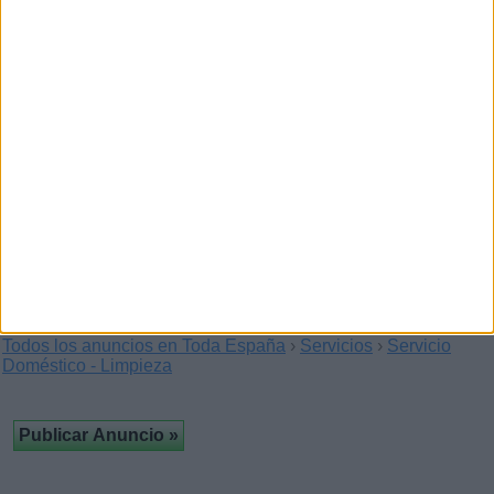
busca trabajo
(Madrid)
Señora ecuatoriana, seria, puntual y con mucha experiencia
se ofrece para trabajar en: limpieza en…
Señora boliviana busca trabajo
(Madrid)
…en: manipulacion de alimentos, limpieza, servivio
domestico, plancha, cuidado de niños y personas…
Todos los anuncios en Toda España
›
Servicios
›
Servicio
Doméstico - Limpieza