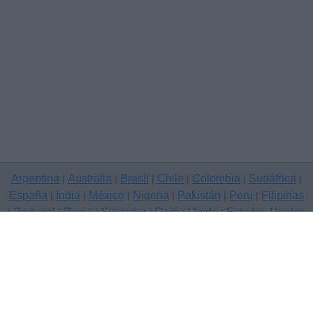
Argentina
Australia
Brasil
Chile
Colombia
Sudáfrica
|
|
|
|
|
|
España
India
México
Nigeria
Pakistán
Perú
Filipinas
|
|
|
|
|
|
Portugal
Rusia
Singapur
Reino Unido
Estados Unidos
|
|
|
|
|
Venezuela
|
Copyright © 2026 Clasificados anuncios gratuitos — sitio de
anuncios, Alboraya
Contáctenos
Política de privacidad
|